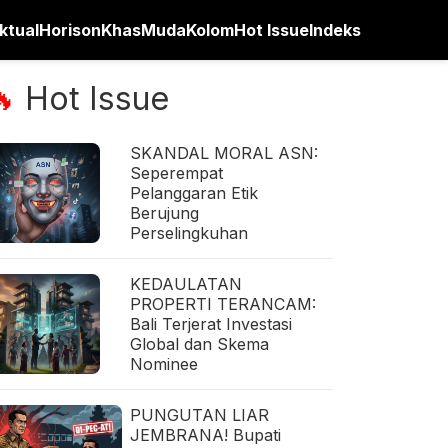
ktual
Horison
Khas
Muda
Kolom
Hot Issue
Indeks
Hot Issue
🔥
SKANDAL MORAL ASN:
Seperempat
Pelanggaran Etik
Berujung
Perselingkuhan
KEDAULATAN
PROPERTI TERANCAM:
Bali Terjerat Investasi
Global dan Skema
Nominee
PUNGUTAN LIAR
JEMBRANA! Bupati