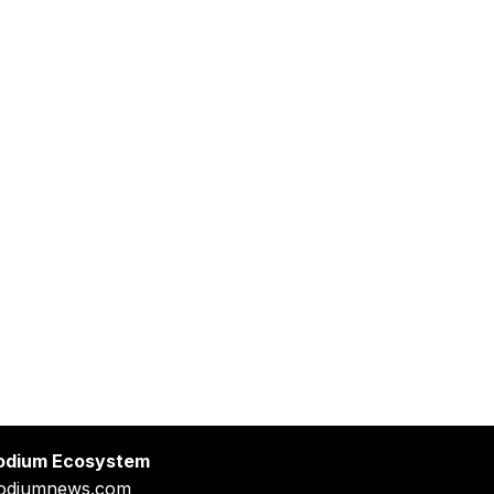
odium Ecosystem
odiumnews.com