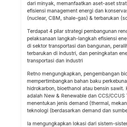
dari minyak, memanfaatkan aset-aset strat
efisiensi management energi dan konserva
(nuclear, CBM, shale-gas) & terbarukan (so
Terdapat 4 pilar strategi pembangunan ren
pelaksanaan langkah-langkah efisiensi ener
di sektor transportasi dan bangunan, peral
terbarukan di industri, dan peningkatan ene
transportasi dan industri
Retno mengungkapkan, pengembangan biofu
mempertimbangkan bahan baku perkebunan y
hidrokarbon, bioethanol atau bensin sawit
adalah New & Renewable dan CCS/CCUS 
menentukan jenis demand (thermal, mekanika
teknologi (berdasarkan demand dan sumber
Ia mengungkapkan lokasi dari sistem-siste