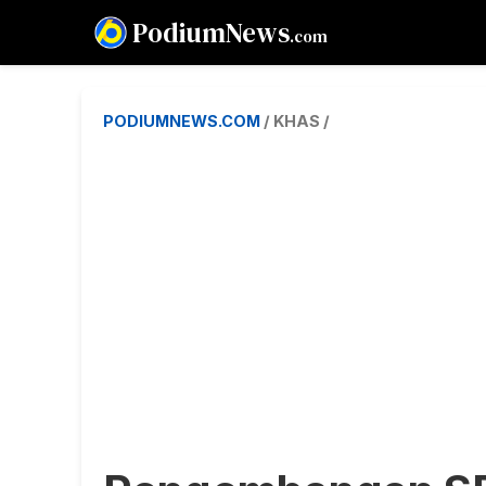
PodiumNews
.com
PODIUMNEWS.COM
/ KHAS /