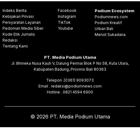
Indeks Berita
Facebook
Podium Ecosystem
Kebijakan Privasi
Instagram
Podiumnews.com
Persyaratan Layanan
TikTok
Podium Kreatif
Pedoman Media Siber
Youtube
Urban Bali
Kode Etik Jurnalis
Menot Sukadana
Redaksi
Tentang Kami
PT. Media Podium Utama
Jl. Bhineka Nusa Kauh V, Dalung Permai Blok P No 58, Kuta Utara,
Kabupaten Badung, Provinsi Bali 80363
Telepon .(0361) 9093073
Email . redaksi@podiumnews.com
Hotline . 0821 4594 6900
© 2026 PT. Media Podium Utama