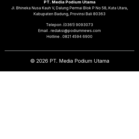
PT. Media Podium Utama
Jl. Bhineka Nusa Kauh V, Dalung Permai Blok P No 58, Kuta Utara,
Kabupaten Badung, Provinsi Bali 80363
Telepon .(0361) 9093073
Email . redaksi@podiumnews.com
Hotline . 0821 4594 6900
© 2026 PT. Media Podium Utama