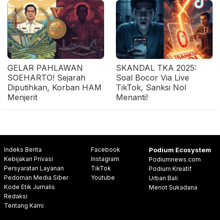
GELAR PAHLAWAN
SKANDAL TKA 2025:
SOEHARTO! Sejarah
Soal Bocor Via Live
Diputihkan, Korban HAM
TikTok, Sanksi Nol
Menjerit
Menanti!
Indeks Berita
Facebook
Podium Ecosystem
Kebijakan Privasi
Instagram
Podiumnews.com
Persyaratan Layanan
TikTok
Podium Kreatif
Pedoman Media Siber
Youtube
Urban Bali
Kode Etik Jurnalis
Menot Sukadana
Redaksi
Tentang Kami