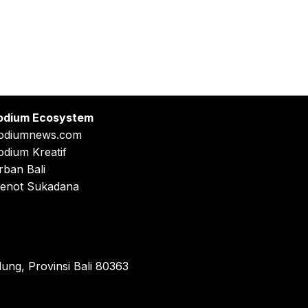
odium Ecosystem
odiumnews.com
odium Kreatif
rban Bali
enot Sukadana
ung, Provinsi Bali 80363