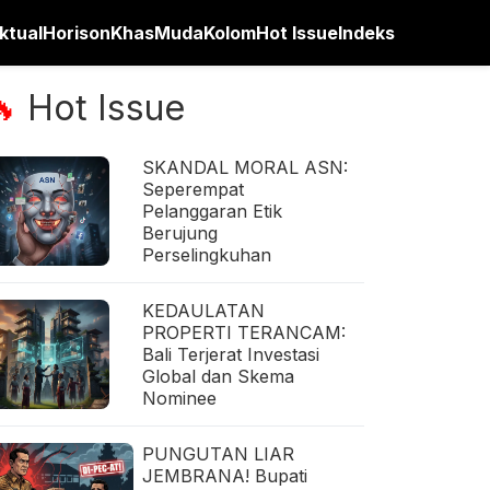
ktual
Horison
Khas
Muda
Kolom
Hot Issue
Indeks
Hot Issue
🔥
SKANDAL MORAL ASN:
Seperempat
Pelanggaran Etik
Berujung
Perselingkuhan
KEDAULATAN
PROPERTI TERANCAM:
Bali Terjerat Investasi
Global dan Skema
Nominee
PUNGUTAN LIAR
JEMBRANA! Bupati