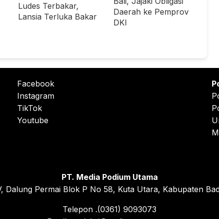
Bali, Jajaki Obligasi
Ludes Terbakar,
Daerah ke Pemprov
Lansia Terluka Bakar
DKI
Facebook
P
Instagram
P
TikTok
P
Youtube
U
M
PT. Media Podium Utama
, Dalung Permai Blok P No 58, Kuta Utara, Kabupaten Bad
Telepon .(0361) 9093073