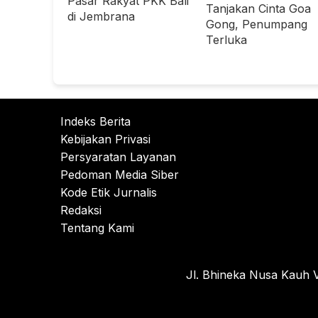
Pasar Rakyat PKK Bali
Tanjakan Cinta Goa
di Jembrana
Gong, Penumpang
Terluka
Indeks Berita
Kebijakan Privasi
Persyaratan Layanan
Pedoman Media Siber
Kode Etik Jurnalis
Redaksi
Tentang Kami
Jl. Bhineka Nusa Kauh V