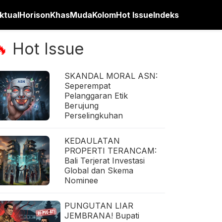
ktual
Horison
Khas
Muda
Kolom
Hot Issue
Indeks
Hot Issue
🔥
SKANDAL MORAL ASN:
Seperempat
Pelanggaran Etik
Berujung
Perselingkuhan
KEDAULATAN
PROPERTI TERANCAM:
Bali Terjerat Investasi
Global dan Skema
Nominee
PUNGUTAN LIAR
JEMBRANA! Bupati