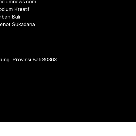
odiumnews.com
odium Kreatif
rban Bali
enot Sukadana
ung, Provinsi Bali 80363