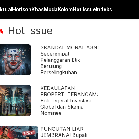
ktual
Horison
Khas
Muda
Kolom
Hot Issue
Indeks
Hot Issue
🔥
SKANDAL MORAL ASN:
Seperempat
Pelanggaran Etik
Berujung
Perselingkuhan
KEDAULATAN
PROPERTI TERANCAM:
Bali Terjerat Investasi
Global dan Skema
Nominee
PUNGUTAN LIAR
JEMBRANA! Bupati