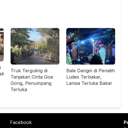
i
Bale Dangin di Penatih
Truk Terguling di
li
Ludes Terbakar,
Tanjakan Cinta Goa
Lansia Terluka Bakar
Gong, Penumpang
Terluka
Facebook
P