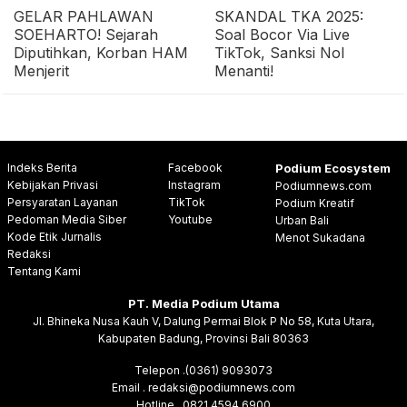
GELAR PAHLAWAN
SKANDAL TKA 2025:
SOEHARTO! Sejarah
Soal Bocor Via Live
Diputihkan, Korban HAM
TikTok, Sanksi Nol
Menjerit
Menanti!
Indeks Berita
Facebook
Podium Ecosystem
Kebijakan Privasi
Instagram
Podiumnews.com
Persyaratan Layanan
TikTok
Podium Kreatif
Pedoman Media Siber
Youtube
Urban Bali
Kode Etik Jurnalis
Menot Sukadana
Redaksi
Tentang Kami
PT. Media Podium Utama
Jl. Bhineka Nusa Kauh V, Dalung Permai Blok P No 58, Kuta Utara,
Kabupaten Badung, Provinsi Bali 80363
Telepon .(0361) 9093073
Email . redaksi@podiumnews.com
Hotline . 0821 4594 6900