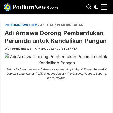
☰
PodiumNews
.com
PODIUMNEWS.COM
/ AKTUAL / PEMERINTAHAN
Adi Arnawa Dorong Pembentukan
Perumda untuk Kendalikan Pangan
Oleh
Podiumnews
• 10 Maret 2022 • 20:24:23 WITA
Sekda Badung I Wayan Adi Arnawa saat memimpin Rapat Forum Perangkat
Daerah Setda, Kamis (10/3) di Ruang Rapat Kriya Gosana, Puspem Badung.
(Foto: ris/pdn)