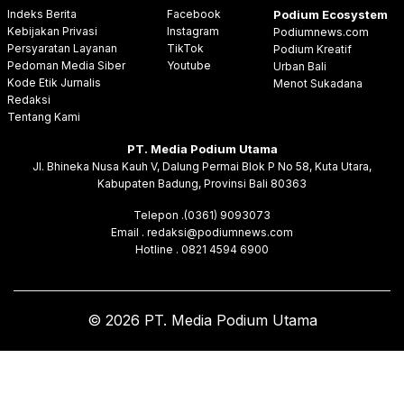
Indeks Berita
Facebook
Podium Ecosystem
Kebijakan Privasi
Instagram
Podiumnews.com
Persyaratan Layanan
TikTok
Podium Kreatif
Pedoman Media Siber
Youtube
Urban Bali
Kode Etik Jurnalis
Menot Sukadana
Redaksi
Tentang Kami
PT. Media Podium Utama
Jl. Bhineka Nusa Kauh V, Dalung Permai Blok P No 58, Kuta Utara,
Kabupaten Badung, Provinsi Bali 80363
Telepon .(0361) 9093073
Email . redaksi@podiumnews.com
Hotline . 0821 4594 6900
© 2026 PT. Media Podium Utama