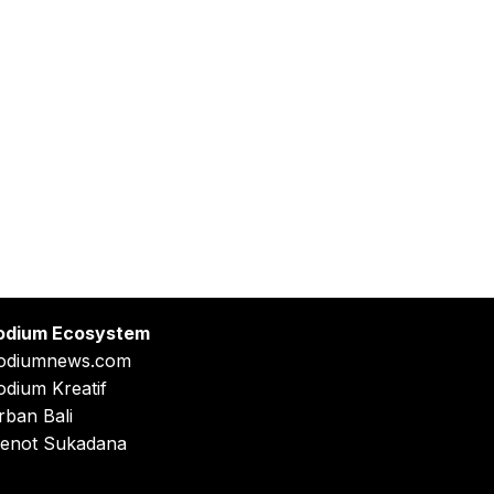
odium Ecosystem
odiumnews.com
odium Kreatif
rban Bali
enot Sukadana