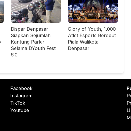
Dispar Denpasar
Glory of Youth, 1.000
Siapkan Sejumlah
Atlet Esports Berebut
s
Kantung Parkir
Piala Walikota
Selama DYouth Fest
Denpasar
6.0
Facebook
P
Instagram
P
TikTok
P
Youtube
U
M