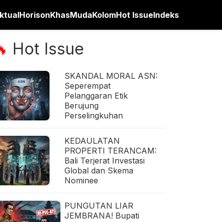
ktual
Horison
Khas
Muda
Kolom
Hot Issue
Indeks
Hot Issue
🔥
SKANDAL MORAL ASN:
Seperempat
Pelanggaran Etik
Berujung
Perselingkuhan
KEDAULATAN
PROPERTI TERANCAM:
Bali Terjerat Investasi
Global dan Skema
Nominee
PUNGUTAN LIAR
JEMBRANA! Bupati