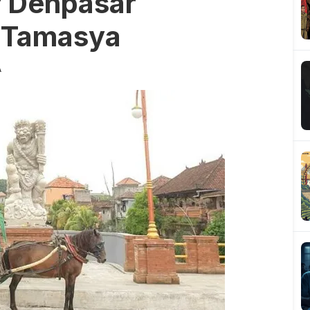
r Denpasar
 Tamasya
A