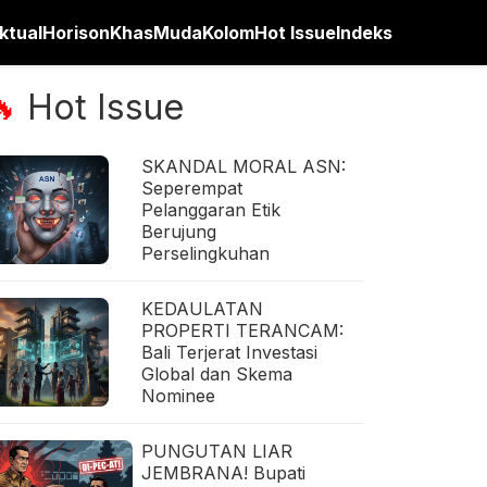
ktual
Horison
Khas
Muda
Kolom
Hot Issue
Indeks
Hot Issue
🔥
SKANDAL MORAL ASN:
Seperempat
Pelanggaran Etik
Berujung
Perselingkuhan
KEDAULATAN
PROPERTI TERANCAM:
Bali Terjerat Investasi
Global dan Skema
Nominee
PUNGUTAN LIAR
JEMBRANA! Bupati