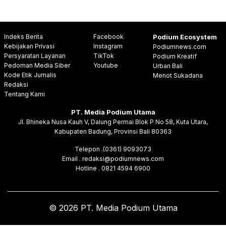
Indeks Berita
Facebook
Podium Ecosystem
Kebijakan Privasi
Instagram
Podiumnews.com
Persyaratan Layanan
TikTok
Podium Kreatif
Pedoman Media Siber
Youtube
Urban Bali
Kode Etik Jurnalis
Menot Sukadana
Redaksi
Tentang Kami
PT. Media Podium Utama
Jl. Bhineka Nusa Kauh V, Dalung Permai Blok P No 58, Kuta Utara,
Kabupaten Badung, Provinsi Bali 80363
Telepon .(0361) 9093073
Email . redaksi@podiumnews.com
Hotline . 0821 4594 6900
© 2026 PT. Media Podium Utama