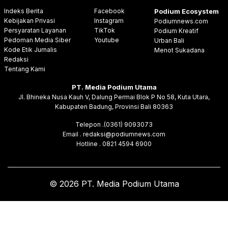
Indeks Berita
Facebook
Podium Ecosystem
Kebijakan Privasi
Instagram
Podiumnews.com
Persyaratan Layanan
TikTok
Podium Kreatif
Pedoman Media Siber
Youtube
Urban Bali
Kode Etik Jurnalis
Menot Sukadana
Redaksi
Tentang Kami
PT. Media Podium Utama
Jl. Bhineka Nusa Kauh V, Dalung Permai Blok P No 58, Kuta Utara,
Kabupaten Badung, Provinsi Bali 80363
Telepon .(0361) 9093073
Email . redaksi@podiumnews.com
Hotline . 0821 4594 6900
© 2026 PT. Media Podium Utama