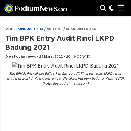
☰
PodiumNews
.com
PODIUMNEWS.COM
/ AKTUAL / PEMERINTAHAN
Tim BPK Entry Audit Rinci LKPD
Badung 2021
Oleh
Podiumnews
• 23 Maret 2022 • 20:46:00 WITA
Tim BPK RI Perwakilan Bali terkait Entry Audit Rinci terhadap LKPD tahun
anggaran 2021 di Ruang Pertemuan Nayaka I, Puspem Badung, Rabu (23/3).
(Foto: doc.podiumnews.com)