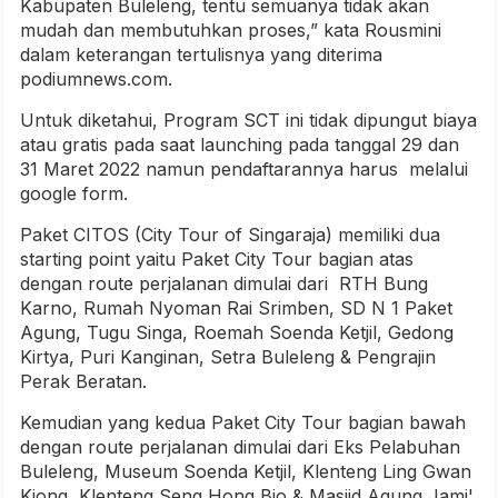
Kabupaten Buleleng, tentu semuanya tidak akan
mudah dan membutuhkan proses,” kata Rousmini
dalam keterangan tertulisnya yang diterima
podiumnews.com.
Untuk diketahui, Program SCT ini tidak dipungut biaya
atau gratis pada saat launching pada tanggal 29 dan
31 Maret 2022 namun pendaftarannya harus melalui
google form.
Paket CITOS (City Tour of Singaraja) memiliki dua
starting point yaitu Paket City Tour bagian atas
dengan route perjalanan dimulai dari RTH Bung
Karno, Rumah Nyoman Rai Srimben, SD N 1 Paket
Agung, Tugu Singa, Roemah Soenda Ketjil, Gedong
Kirtya, Puri Kanginan, Setra Buleleng & Pengrajin
Perak Beratan.
Kemudian yang kedua Paket City Tour bagian bawah
dengan route perjalanan dimulai dari Eks Pelabuhan
Buleleng, Museum Soenda Ketjil, Klenteng Ling Gwan
Kiong, Klenteng Seng Hong Bio & Masjid Agung Jami'.