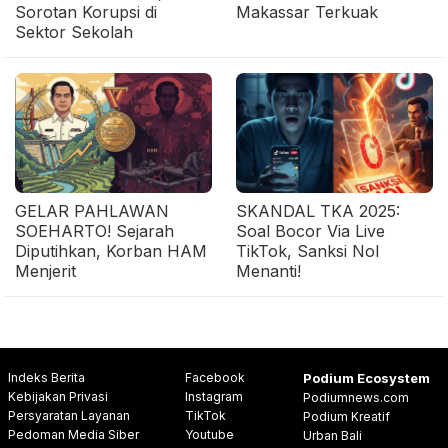
Sorotan Korupsi di
Makassar Terkuak
Sektor Sekolah
GELAR PAHLAWAN
SKANDAL TKA 2025:
SOEHARTO! Sejarah
Soal Bocor Via Live
Diputihkan, Korban HAM
TikTok, Sanksi Nol
Menjerit
Menanti!
Indeks Berita
Facebook
Podium Ecosystem
Kebijakan Privasi
Instagram
Podiumnews.com
Persyaratan Layanan
TikTok
Podium Kreatif
Pedoman Media Siber
Youtube
Urban Bali