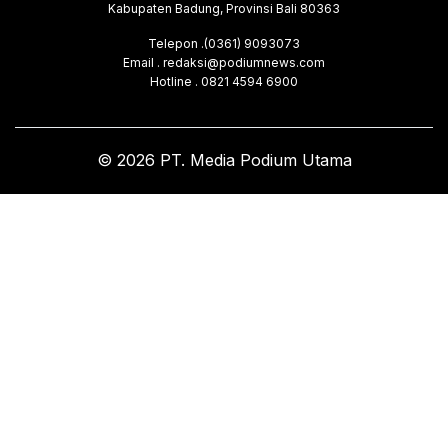
Kabupaten Badung, Provinsi Bali 80363
Telepon .(0361) 9093073
Email . redaksi@podiumnews.com
Hotline . 0821 4594 6900
© 2026 PT. Media Podium Utama