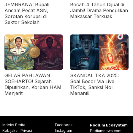
JEMBRANA! Bupati
Bocah 4 Tahun Dijual di
Ancam Pecat ASN,
Jambi! Drama Penculikan
Sorotan Korupsi di
Makassar Terkuak
Sektor Sekolah
GELAR PAHLAWAN
SKANDAL TKA 2025:
SOEHARTO! Sejarah
Soal Bocor Via Live
Diputihkan, Korban HAM
TikTok, Sanksi Nol
Menjerit
Menanti!
Indeks Berita
Facebook
Podium Ecosystem
Kebijakan Privasi
Instagram
Podiumnews.com