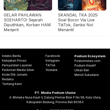
GELAR PAHLAWAN
SKANDAL TKA 2025:
SOEHARTO! Sejarah
Soal Bocor Via Live
Diputihkan, Korban HAM
TikTok, Sanksi Nol
Menjerit
Menanti!
Indeks Berita
Facebook
Podium Ecosystem
Kebijakan Privasi
Instagram
Podiumnews.com
Persyaratan Layanan
TikTok
Podium Kreatif
Pedoman Media Siber
Youtube
Urban Bali
Kode Etik Jurnalis
Menot Sukadana
Redaksi
Tentang Kami
PT. Media Podium Utama
Jl. Bhineka Nusa Kauh V, Dalung Permai Blok P No 58, Kuta Utara,
Kabupaten Badung, Provinsi Bali 80363