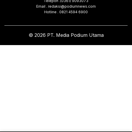
Telepon .(0361) 9093073
Email . redaksi@podiumnews.com
Hotline . 0821 4594 6900
© 2026 PT. Media Podium Utama