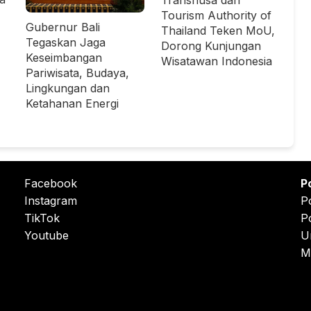
Transnusa dan
Tourism Authority of
Gubernur Bali
Thailand Teken MoU,
Tegaskan Jaga
Dorong Kunjungan
Keseimbangan
Wisatawan Indonesia
Pariwisata, Budaya,
Lingkungan dan
Ketahanan Energi
Facebook
P
Instagram
P
TikTok
P
Youtube
U
M