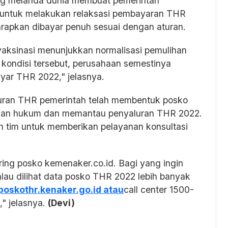
g melanda dunia membuat pemerintah
 untuk melakukan relaksasi pembayaran THR
arapkan dibayar penuh sesuai dengan aturan.
aksinasi menunjukkan normalisasi pemulihan
kondisi tersebut, perusahaan semestinya
r THR 2022," jelasnya.
uran THR pemerintah telah membentuk posko
kan hukum dan memantau penyaluran THR 2022.
 tim untuk memberikan pelayanan konsultasi
ring posko kemenaker.co.id. Bagi yang ingin
alau dilihat data posko THR 2022 lebih banyak
/poskothr.kenaker.go.id atau
call center 1500-
" jelasnya.
(Devi)