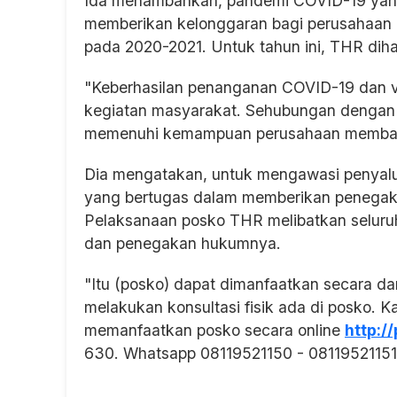
Ida menambahkan, pandemi COVID-19 yan
memberikan kelonggaran bagi perusahaan
pada 2020-2021. Untuk tahun ini, THR dih
"Keberhasilan penanganan COVID-19 dan v
kegiatan masyarakat. Sehubungan dengan 
memenuhi kemampuan perusahaan membaya
Dia mengatakan, untuk mengawasi penyal
yang bertugas dalam memberikan penega
Pelaksanaan posko THR melibatkan seluruh
dan penegakan hukumnya.
"Itu (posko) dapat dimanfaatkan secara da
melakukan konsultasi fisik ada di posko. K
memanfaatkan posko secara online
http:/
630. Whatsapp 08119521150 - 08119521151,