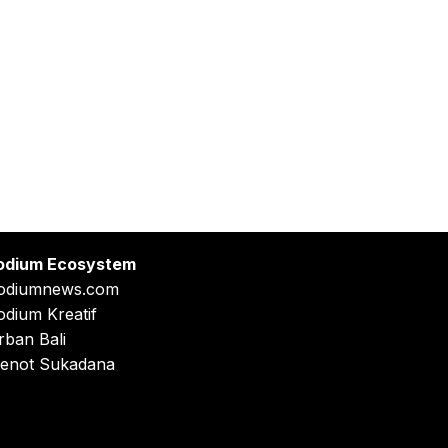
odium Ecosystem
odiumnews.com
odium Kreatif
rban Bali
enot Sukadana