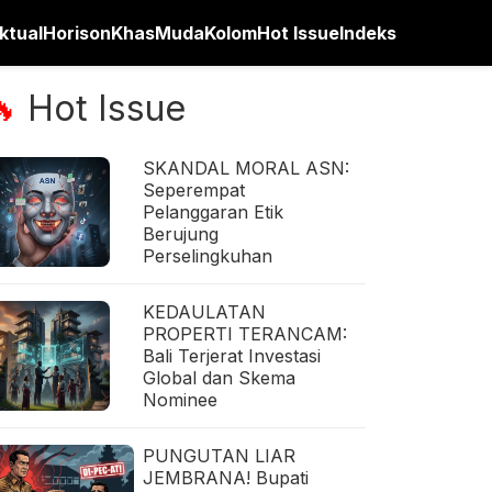
ktual
Horison
Khas
Muda
Kolom
Hot Issue
Indeks
Hot Issue
🔥
SKANDAL MORAL ASN:
Seperempat
Pelanggaran Etik
Berujung
Perselingkuhan
KEDAULATAN
PROPERTI TERANCAM:
Bali Terjerat Investasi
Global dan Skema
Nominee
PUNGUTAN LIAR
JEMBRANA! Bupati