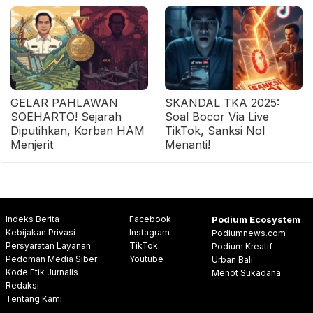
GELAR PAHLAWAN
SKANDAL TKA 2025:
SOEHARTO! Sejarah
Soal Bocor Via Live
Diputihkan, Korban HAM
TikTok, Sanksi Nol
Menjerit
Menanti!
Indeks Berita
Facebook
Podium Ecosystem
Kebijakan Privasi
Instagram
Podiumnews.com
Persyaratan Layanan
TikTok
Podium Kreatif
Pedoman Media Siber
Youtube
Urban Bali
Kode Etik Jurnalis
Menot Sukadana
Redaksi
Tentang Kami