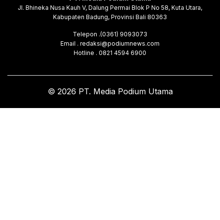
Jl. Bhineka Nusa Kauh V, Dalung Permai Blok P No 58, Kuta Utara,
Kabupaten Badung, Provinsi Bali 80363
Telepon .(0361) 9093073
Email . redaksi@podiumnews.com
Hotline . 0821 4594 6900
© 2026 PT. Media Podium Utama