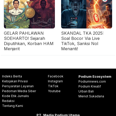
GELAR PAHLAWAN
SKANDAL TKA 2025:
SOEHARTO! Sejarah
Soal Bocor Via Live
Diputihkan, Korban HAM
TikTok, Sanksi Nol
Menjerit
Menanti!
Indeks Berita
Facebook
Podium Ecosystem
Kebijakan Privasi
Instagram
Podiumnews.com
Persyaratan Layanan
TikTok
Podium Kreatif
Pedoman Media Siber
Youtube
Urban Bali
Kode Etik Jurnalis
Menot Sukadana
Redaksi
Tentang Kami
PT. Media Podium Utama