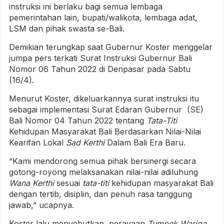
instruksi ini berlaku bagi semua lembaga
pemerintahan lain, bupati/walikota, lembaga adat,
LSM dan pihak swasta se-Bali.
Demikian terungkap saat Gubernur Koster menggelar
jumpa pers terkati Surat Instruksi Gubernur Bali
Nomor 06 Tahun 2022 di Denpasar pada Sabtu
(16/4).
Menurut Koster, dikeluarkannya surat instruksi itu
sebagai implementasi Surat Edaran Gubernur (SE)
Bali Nomor 04 Tahun 2022 tentang
Tata-Titi
Kehidupan Masyarakat Bali Berdasarkan Nilai-Nilai
Kearifan Lokal
Sad Kerthi
Dalam Bali Era Baru.
“Kami mendorong semua pihak bersinergi secara
gotong-royong melaksanakan nilai-nilai adiluhung
Wana Kerthi
sesuai
tata-titi
kehidupan masyarakat Bali
dengan tertib, disiplin, dan penuh rasa tanggung
jawab,” ucapnya.
Koster lalu menyebutkan, perayaan
Tumpek Wariga