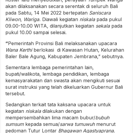
akan dilaksanakan secara serentak di seluruh Bali
pada Sabtu, 14 Mei 2022 bertepatan
Saniscara
Kliwon, Wariga.
Diawali kegiatan
niskala
pada pukul
09.00-10.00 WITA, dilanjutkan kegiatan
sekala
pada
pukul 10.00 sampai selesai.
“
Pemerintah Provinsi Bali melaksanakan upacara
Wana Kerthi
berlokasi di Kawasan Hutan, Kelurahan
Baler Bale Agung, Kabupaten Jembrana,” sebutnya.
Sementara lembaga pemerintahan lain,
bupati/walikota, lembaga pendidikan, lembaga
kemasyarakatan dan swasta akan mengikuti sesuai
surat instruksi yang telah dikeluarkan Gubernur Bali
tersebut.
Sedangkan terkait tata kaksana upacara untuk
kegiatan
niskala
dilakukan dengan
mempersembahkan lima macam bubur/
bubuh
sumsum
kepada semua/
sarwa tumuwuh
menurut
pedoman Tutur Lontar
Bhagawan Agastyaprana
.