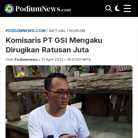
☰
PodiumNews
.com
PODIUMNEWS.COM
/ AKTUAL / HUKUM
Komisaris PT GSI Mengaku
Dirugikan Ratusan Juta
Oleh
Podiumnews
• 21 April 2022 • 19:21:00 WITA