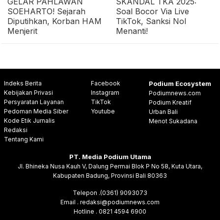
GELAR PAHLAWAN
SKANDAL TKA 2025:
SOEHARTO! Sejarah
Soal Bocor Via Live
Diputihkan, Korban HAM
TikTok, Sanksi Nol
Menjerit
Menanti!
Indeks Berita
Facebook
Podium Ecosystem
Kebijakan Privasi
Instagram
Podiumnews.com
Persyaratan Layanan
TikTok
Podium Kreatif
Pedoman Media Siber
Youtube
Urban Bali
Kode Etik Jurnalis
Menot Sukadana
Redaksi
Tentang Kami
PT. Media Podium Utama
Jl. Bhineka Nusa Kauh V, Dalung Permai Blok P No 58, Kuta Utara,
Kabupaten Badung, Provinsi Bali 80363
Telepon .(0361) 9093073
Email . redaksi@podiumnews.com
Hotline . 0821 4594 6900