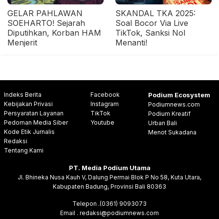
GELAR PAHLAWAN
SKANDAL TKA 2025:
SOEHARTO! Sejarah
Soal Bocor Via Live
Diputihkan, Korban HAM
TikTok, Sanksi Nol
Menjerit
Menanti!
Indeks Berita
Facebook
Podium Ecosystem
Kebijakan Privasi
Instagram
Podiumnews.com
Persyaratan Layanan
TikTok
Podium Kreatif
Pedoman Media Siber
Youtube
Urban Bali
Kode Etik Jurnalis
Menot Sukadana
Redaksi
Tentang Kami
PT. Media Podium Utama
Jl. Bhineka Nusa Kauh V, Dalung Permai Blok P No 58, Kuta Utara,
Kabupaten Badung, Provinsi Bali 80363
Telepon .(0361) 9093073
Email . redaksi@podiumnews.com