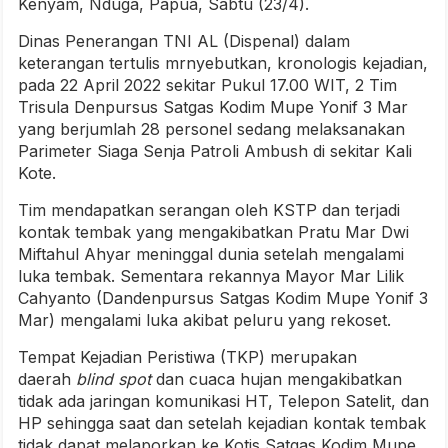
Kenyam, Nduga, Papua, Sabtu (23/4).
Dinas Penerangan TNI AL (Dispenal) dalam
keterangan tertulis mrnyebutkan, kronologis kejadian,
pada 22 April 2022 sekitar Pukul 17.00 WIT, 2 Tim
Trisula Denpursus Satgas Kodim Mupe Yonif 3 Mar
yang berjumlah 28 personel sedang melaksanakan
Parimeter Siaga Senja Patroli Ambush di sekitar Kali
Kote.
Tim mendapatkan serangan oleh KSTP dan terjadi
kontak tembak yang mengakibatkan Pratu Mar Dwi
Miftahul Ahyar meninggal dunia setelah mengalami
luka tembak. Sementara rekannya Mayor Mar Lilik
Cahyanto (Dandenpursus Satgas Kodim Mupe Yonif 3
Mar) mengalami luka akibat peluru yang rekoset.
Tempat Kejadian Peristiwa (TKP) merupakan
daerah
blind spot
dan cuaca hujan mengakibatkan
tidak ada jaringan komunikasi HT, Telepon Satelit, dan
HP sehingga saat dan setelah kejadian kontak tembak
tidak dapat melaporkan ke Kotis Satgas Kodim Mupe