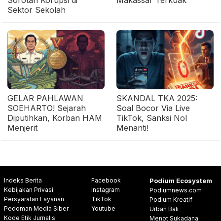
Sorotan Korupsi di
Makassar Terkuak
Sektor Sekolah
GELAR PAHLAWAN
SKANDAL TKA 2025:
SOEHARTO! Sejarah
Soal Bocor Via Live
Diputihkan, Korban HAM
TikTok, Sanksi Nol
Menjerit
Menanti!
Indeks Berita
Facebook
Podium Ecosystem
Kebijakan Privasi
Instagram
Podiumnews.com
Persyaratan Layanan
TikTok
Podium Kreatif
Pedoman Media Siber
Youtube
Urban Bali
Kode Etik Jurnalis
Menot Sukadana