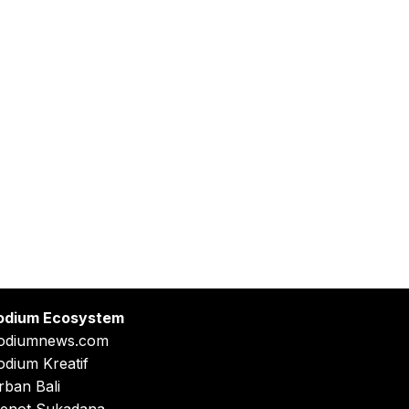
odium Ecosystem
odiumnews.com
odium Kreatif
rban Bali