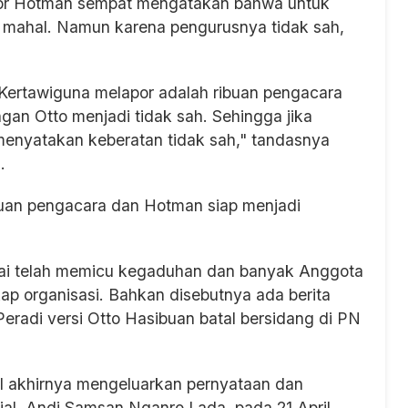
por Hotman sempat mengatakan bahwa untuk
 mahal. Namun karena pengurusnya tidak sah,
ertawiguna melapor adalah ribuan pengacara
an Otto menjadi tidak sah. Sehingga jika
 menyatakan keberatan tidak sah," tandasnya
s.
ibuan pengacara dan Hotman siap menjadi
nilai telah memicu kegaduhan dan banyak Anggota
p organisasi. Bahkan disebutnya ada berita
radi versi Otto Hasibuan batal bersidang di PN
 akhirnya mengeluarkan pernyataan dan
isial, Andi Samsan Nganro Lada, pada 21 April