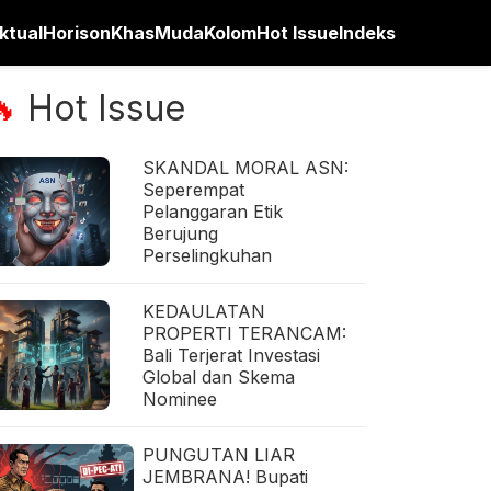
ktual
Horison
Khas
Muda
Kolom
Hot Issue
Indeks
Hot Issue
🔥
SKANDAL MORAL ASN:
Seperempat
Pelanggaran Etik
Berujung
Perselingkuhan
KEDAULATAN
PROPERTI TERANCAM:
Bali Terjerat Investasi
Global dan Skema
Nominee
PUNGUTAN LIAR
JEMBRANA! Bupati