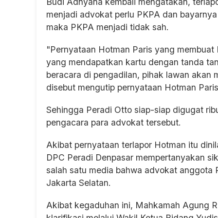
Budi Adnyana kembali mengatakan, terla
menjadi advokat perlu PKPA dan bayarnya
maka PKPA menjadi tidak sah.
"Pernyataan Hotman Paris yang membuat K
yang mendapatkan kartu dengan tanda tang
beracara di pengadilan, pihak lawan akan
disebut mengutip pernyataan Hotman Pari
Sehingga Peradi Otto siap-siap digugat r
pengacara para advokat tersebut.
Akibat pernyataan terlapor Hotman itu di
DPC Peradi Denpasar mempertanyakan sika
salah satu media bahwa advokat anggota Pe
Jakarta Selatan.
Akibat kegaduhan ini, Mahkamah Agung RI
klarifikasi melalui Wakil Ketua Bidang Yud