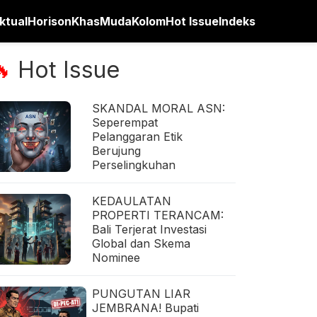
ktual
Horison
Khas
Muda
Kolom
Hot Issue
Indeks
Hot Issue
🔥
SKANDAL MORAL ASN:
Seperempat
Pelanggaran Etik
Berujung
Perselingkuhan
KEDAULATAN
PROPERTI TERANCAM:
Bali Terjerat Investasi
Global dan Skema
Nominee
PUNGUTAN LIAR
JEMBRANA! Bupati