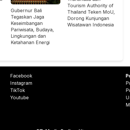
Tourism Authority of
Gubernur Bali
Thailand Teken MoU,
Tegaskan Jaga
Dorong Kunjungan
Keseimbangan
Wisatawan Indonesia
Pariwisata, Budaya,
Lingkungan dan
Ketahanan Energi
Facebook
P
Instagram
P
TikTok
P
Youtube
U
M