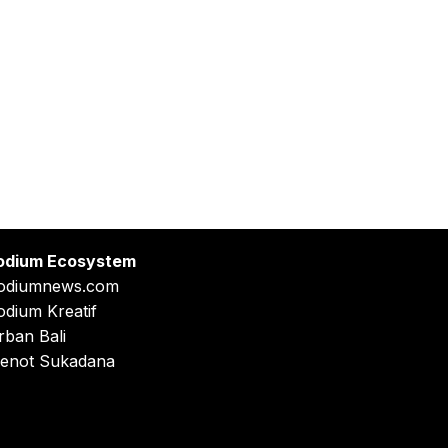
odium Ecosystem
odiumnews.com
odium Kreatif
rban Bali
enot Sukadana