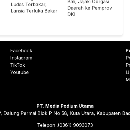
Bali, Jajaki Obligasi
Ludes Terbakar,
Daerah ke Pemprov
Lansia Terluka Bakar
DKI
Facebook
P
Instagram
P
TikTok
P
Youtube
U
M
PT. Media Podium Utama
, Dalung Permai Blok P No 58, Kuta Utara, Kabupaten Bad
Telepon .(0361) 9093073