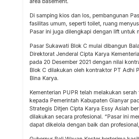
area basement.
Di samping kios dan los, pembangunan Pas
fasilitas umum, seperti toilet, ruang meny
Pasar ini juga dilengkapi dengan lift un
Pasar Sukawati Blok C mulai dibangun Bal
Direktorat Jenderal Cipta Karya Kemente
pada 20 Desember 2021 dengan nilai kontr
Blok C dilakukan oleh kontraktor PT Adh
Bina Karya.
Kementerian PUPR telah melakukan serah t
kepada Pemerintah Kabupaten Gianyar pada
Strategis Ditjen Cipta Karya Essy Asiah b
dilakukan secara profesional. “Pasar ini me
dapat dikelola dengan baik dan profesiona
Gubernur Bali Wayan Koster berterima kasih