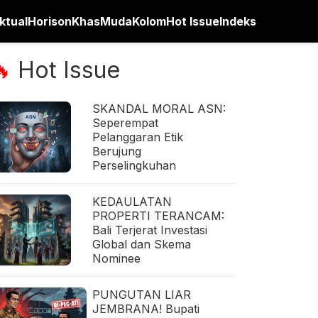
ktual
Horison
Khas
Muda
Kolom
Hot Issue
Indeks
Hot Issue
🔥
SKANDAL MORAL ASN:
Seperempat
Pelanggaran Etik
Berujung
Perselingkuhan
KEDAULATAN
PROPERTI TERANCAM:
Bali Terjerat Investasi
Global dan Skema
Nominee
PUNGUTAN LIAR
JEMBRANA! Bupati