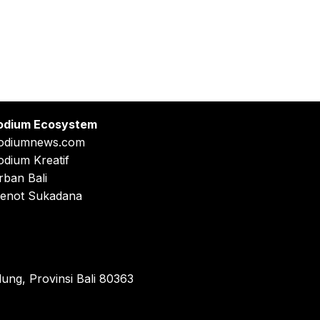
odium Ecosystem
odiumnews.com
odium Kreatif
rban Bali
enot Sukadana
ung, Provinsi Bali 80363