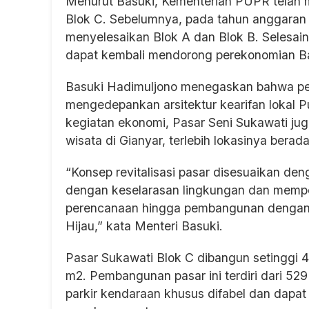
Menurut Basuki, Kementerian PUPR telah
Blok C. Sebelumnya, pada tahun anggaran
menyelesaikan Blok A dan Blok B. Selesai
dapat kembali mendorong perekonomian Ba
Basuki Hadimuljono menegaskan bahwa pe
mengedepankan arsitektur kearifan lokal Pu
kegiatan ekonomi, Pasar Seni Sukawati jug
wisata di Gianyar, terlebih lokasinya berad
“Konsep revitalisasi pasar disesuaikan den
dengan keselarasan lingkungan dan memper
perencanaan hingga pembangunan dengan 
Hijau,” kata Menteri Basuki.
Pasar Sukawati Blok C dibangun setinggi 4 
m2. Pembangunan pasar ini terdiri dari 529 
parkir kendaraan khusus difabel dan dap