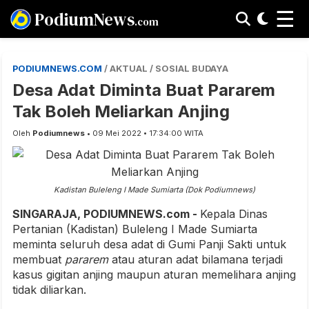
☰
PodiumNews
.com
PODIUMNEWS.COM
/ AKTUAL / SOSIAL BUDAYA
Desa Adat Diminta Buat Pararem
Tak Boleh Meliarkan Anjing
Oleh
Podiumnews
• 09 Mei 2022 • 17:34:00 WITA
Kadistan Buleleng I Made Sumiarta (Dok Podiumnews)
SINGARAJA, PODIUMNEWS.com -
Kepala Dinas
Pertanian (Kadistan) Buleleng I Made Sumiarta
meminta seluruh desa adat di Gumi Panji Sakti untuk
membuat
pararem
atau aturan adat bilamana terjadi
kasus gigitan anjing maupun aturan memelihara anjing
tidak diliarkan.