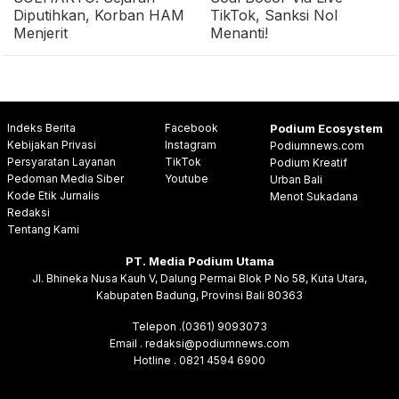
Diputihkan, Korban HAM
TikTok, Sanksi Nol
Menjerit
Menanti!
Indeks Berita
Facebook
Podium Ecosystem
Kebijakan Privasi
Instagram
Podiumnews.com
Persyaratan Layanan
TikTok
Podium Kreatif
Pedoman Media Siber
Youtube
Urban Bali
Kode Etik Jurnalis
Menot Sukadana
Redaksi
Tentang Kami
PT. Media Podium Utama
Jl. Bhineka Nusa Kauh V, Dalung Permai Blok P No 58, Kuta Utara,
Kabupaten Badung, Provinsi Bali 80363
Telepon .(0361) 9093073
Email . redaksi@podiumnews.com
Hotline . 0821 4594 6900