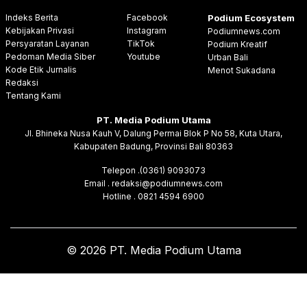
Indeks Berita
Facebook
Podium Ecosystem
Kebijakan Privasi
Instagram
Podiumnews.com
Persyaratan Layanan
TikTok
Podium Kreatif
Pedoman Media Siber
Youtube
Urban Bali
Kode Etik Jurnalis
Menot Sukadana
Redaksi
Tentang Kami
PT. Media Podium Utama
Jl. Bhineka Nusa Kauh V, Dalung Permai Blok P No 58, Kuta Utara,
Kabupaten Badung, Provinsi Bali 80363
Telepon .(0361) 9093073
Email . redaksi@podiumnews.com
Hotline . 0821 4594 6900
© 2026 PT. Media Podium Utama