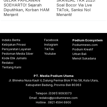
GELAR PAHLAWAN
SKANDAL TKA 2025:
SOEHARTO! Sejarah
Soal Bocor Via Live
Diputihkan, Korban HAM
TikTok, Sanksi Nol
Menjerit
Menanti!
Indeks Berita
Facebook
Podium Ecosystem
Kebijakan Privasi
Instagram
Podiumnews.com
Persyaratan Layanan
TikTok
Podium Kreatif
Pedoman Media Siber
Youtube
Urban Bali
Kode Etik Jurnalis
Menot Sukadana
Redaksi
Tentang Kami
PT. Media Podium Utama
Jl. Bhineka Nusa Kauh V, Dalung Permai Blok P No 58, Kuta Utara,
Kabupaten Badung, Provinsi Bali 80363
Telepon .(0361) 9093073
Email . redaksi@podiumnews.com
Hotline . 0821 4594 6900