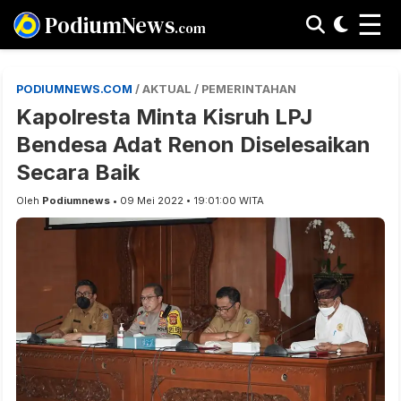
☰
PodiumNews
.com
PODIUMNEWS.COM
/ AKTUAL / PEMERINTAHAN
Kapolresta Minta Kisruh LPJ
Bendesa Adat Renon Diselesaikan
Secara Baik
Oleh
Podiumnews
• 09 Mei 2022 • 19:01:00 WITA