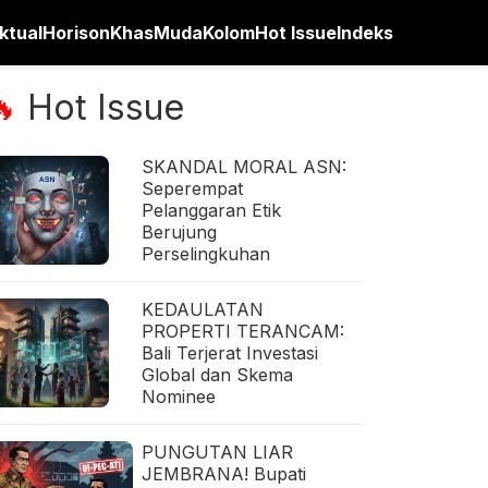
ktual
Horison
Khas
Muda
Kolom
Hot Issue
Indeks
Hot Issue
🔥
SKANDAL MORAL ASN:
Seperempat
Pelanggaran Etik
Berujung
Perselingkuhan
KEDAULATAN
PROPERTI TERANCAM:
Bali Terjerat Investasi
Global dan Skema
Nominee
PUNGUTAN LIAR
JEMBRANA! Bupati