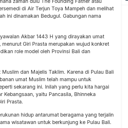
i mana zaman dulu The Founding Father atau
ersemedi di Air Terjun Toya Mampeh dan melihat
ah ini dinamakan Bedugul. Gabungan nama
Syawalan Akbar 1443 H yang dirayakan umat
 menurut Giri Prasta merupakan wujud konkret
kan role model oleh Provinsi Bali dan
 Muslim dan Majelis Taklim. Karena di Pulau Bali
abanan umat Muslim telah mampu untuk
rti sekarang ini. Inilah yang perlu kita hargai
r Kebangsaan, yaitu Pancasila, Bhinneka
ri Prasta.
erukunan hidup antarumat beragama yang terjalin
utama wisatawan untuk berkunjung ke Pulau Bali.