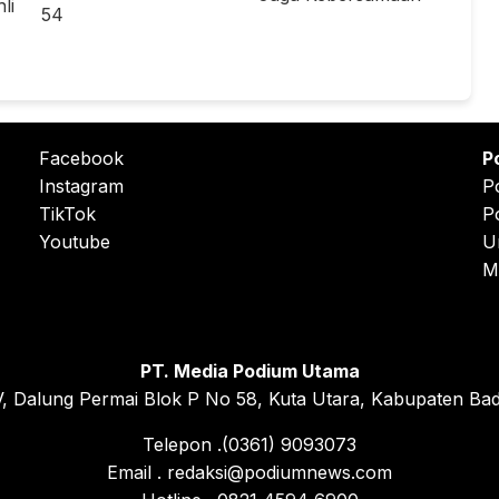
li
54
Facebook
P
Instagram
P
TikTok
P
Youtube
U
M
PT. Media Podium Utama
, Dalung Permai Blok P No 58, Kuta Utara, Kabupaten Bad
Telepon .(0361) 9093073
Email . redaksi@podiumnews.com