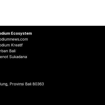
odium Ecosystem
odiumnews.com
odium Kreatif
rban Bali
enot Sukadana
ung, Provinsi Bali 80363