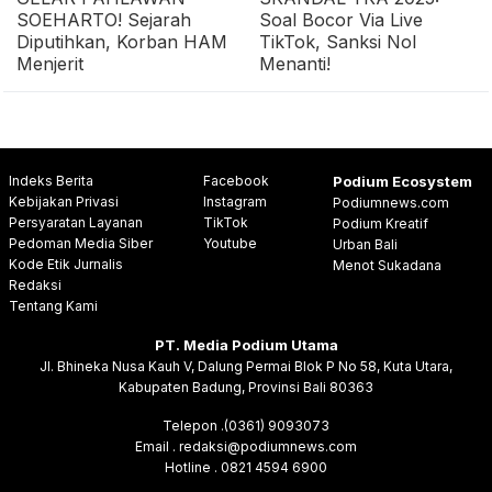
SOEHARTO! Sejarah
Soal Bocor Via Live
Diputihkan, Korban HAM
TikTok, Sanksi Nol
Menjerit
Menanti!
Indeks Berita
Facebook
Podium Ecosystem
Kebijakan Privasi
Instagram
Podiumnews.com
Persyaratan Layanan
TikTok
Podium Kreatif
Pedoman Media Siber
Youtube
Urban Bali
Kode Etik Jurnalis
Menot Sukadana
Redaksi
Tentang Kami
PT. Media Podium Utama
Jl. Bhineka Nusa Kauh V, Dalung Permai Blok P No 58, Kuta Utara,
Kabupaten Badung, Provinsi Bali 80363
Telepon .(0361) 9093073
Email . redaksi@podiumnews.com
Hotline . 0821 4594 6900