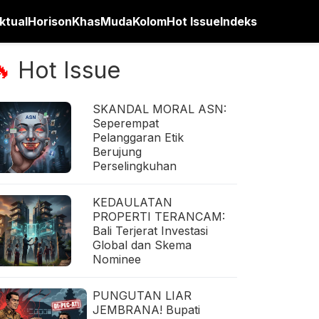
ktual
Horison
Khas
Muda
Kolom
Hot Issue
Indeks
Hot Issue
🔥
SKANDAL MORAL ASN:
Seperempat
Pelanggaran Etik
Berujung
Perselingkuhan
KEDAULATAN
PROPERTI TERANCAM:
Bali Terjerat Investasi
Global dan Skema
Nominee
PUNGUTAN LIAR
JEMBRANA! Bupati