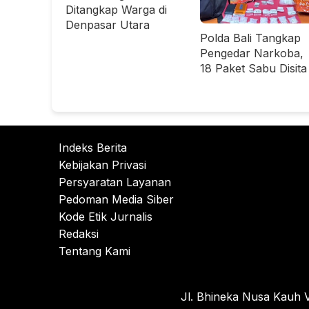
Ditangkap Warga di
Denpasar Utara
Polda Bali Tangkap
Pengedar Narkoba,
18 Paket Sabu Disita
Indeks Berita
Kebijakan Privasi
Persyaratan Layanan
Pedoman Media Siber
Kode Etik Jurnalis
Redaksi
Tentang Kami
Jl. Bhineka Nusa Kauh V