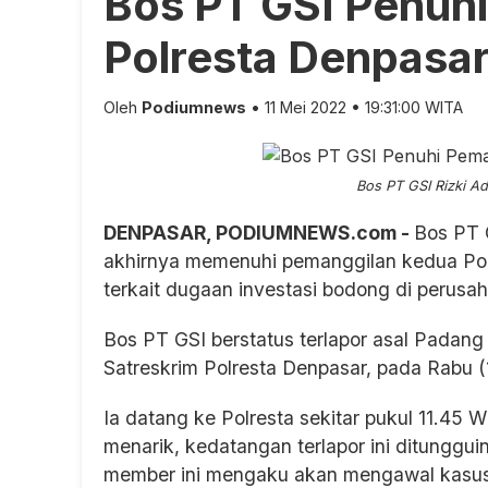
Bos PT GSI Penuh
Polresta Denpasa
Oleh
Podiumnews
• 11 Mei 2022 • 19:31:00 WITA
Bos PT GSI Rizki 
DENPASAR, PODIUMNEWS.com -
Bos PT G
akhirnya memenuhi pemanggilan kedua Polr
terkait dugaan investasi bodong di perusah
Bos PT GSI berstatus terlapor asal Padang 
Satreskrim Polresta Denpasar, pada Rabu (
Ia datang ke Polresta sekitar pukul 11.4
menarik, kedatangan terlapor ini ditunggu
member ini mengaku akan mengawal kasus b