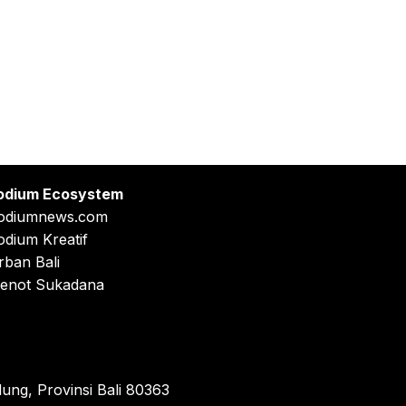
odium Ecosystem
odiumnews.com
odium Kreatif
rban Bali
enot Sukadana
ung, Provinsi Bali 80363