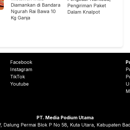
Diamankan di Bandara
Pengiriman Paket
Ngurah Rai Bawa 10
Dalam Knalpot
Kg Ganja
Facebook
P
Instagram
P
TikTok
P
Youtube
U
M
PT. Media Podium Utama
, Dalung Permai Blok P No 58, Kuta Utara, Kabupaten Bad