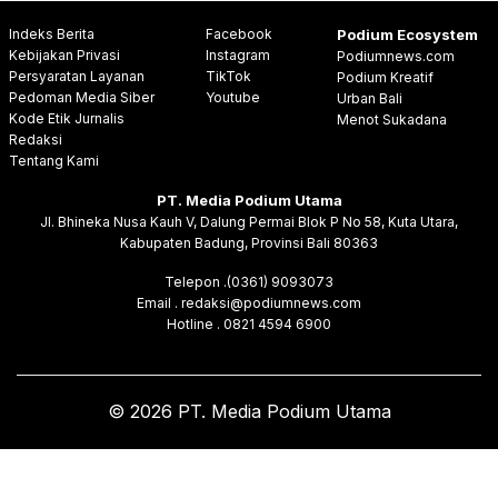
Indeks Berita
Facebook
Podium Ecosystem
Kebijakan Privasi
Instagram
Podiumnews.com
Persyaratan Layanan
TikTok
Podium Kreatif
Pedoman Media Siber
Youtube
Urban Bali
Kode Etik Jurnalis
Menot Sukadana
Redaksi
Tentang Kami
PT. Media Podium Utama
Jl. Bhineka Nusa Kauh V, Dalung Permai Blok P No 58, Kuta Utara,
Kabupaten Badung, Provinsi Bali 80363
Telepon .(0361) 9093073
Email . redaksi@podiumnews.com
Hotline . 0821 4594 6900
© 2026 PT. Media Podium Utama