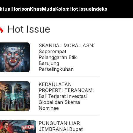
ktual
Horison
Khas
Muda
Kolom
Hot Issue
Indeks
Hot Issue
🔥
SKANDAL MORAL ASN:
Seperempat
Pelanggaran Etik
Berujung
Perselingkuhan
KEDAULATAN
PROPERTI TERANCAM:
Bali Terjerat Investasi
Global dan Skema
Nominee
PUNGUTAN LIAR
JEMBRANA! Bupati