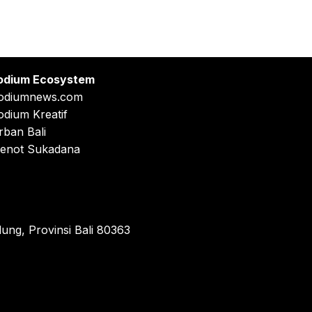
odium Ecosystem
odiumnews.com
odium Kreatif
rban Bali
enot Sukadana
ung, Provinsi Bali 80363