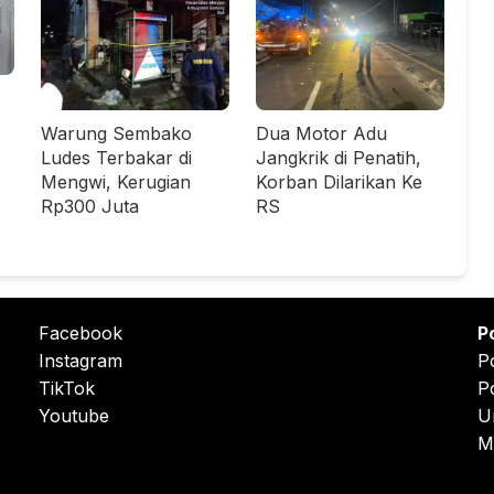
Warung Sembako
Dua Motor Adu
Ludes Terbakar di
Jangkrik di Penatih,
Mengwi, Kerugian
Korban Dilarikan Ke
Rp300 Juta
RS
Facebook
P
Instagram
P
TikTok
P
Youtube
U
M