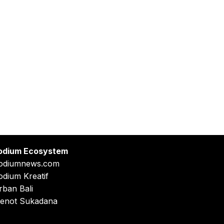
odium Ecosystem
odiumnews.com
odium Kreatif
rban Bali
enot Sukadana