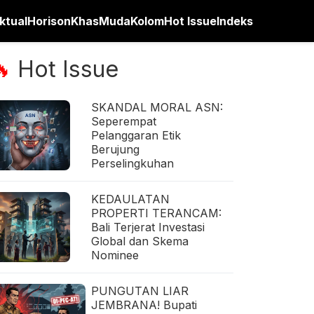
ktual
Horison
Khas
Muda
Kolom
Hot Issue
Indeks
Hot Issue
🔥
SKANDAL MORAL ASN:
Seperempat
Pelanggaran Etik
Berujung
Perselingkuhan
KEDAULATAN
PROPERTI TERANCAM:
Bali Terjerat Investasi
Global dan Skema
Nominee
PUNGUTAN LIAR
JEMBRANA! Bupati