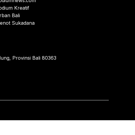
odiumnews.com
odium Kreatif
rban Bali
enot Sukadana
ung, Provinsi Bali 80363