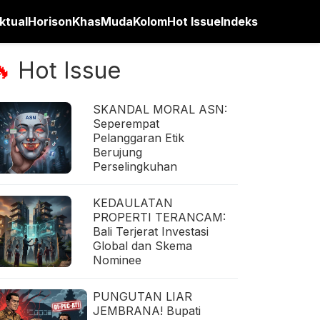
ktual
Horison
Khas
Muda
Kolom
Hot Issue
Indeks
Hot Issue
🔥
SKANDAL MORAL ASN:
Seperempat
Pelanggaran Etik
Berujung
Perselingkuhan
KEDAULATAN
PROPERTI TERANCAM:
Bali Terjerat Investasi
Global dan Skema
Nominee
PUNGUTAN LIAR
JEMBRANA! Bupati