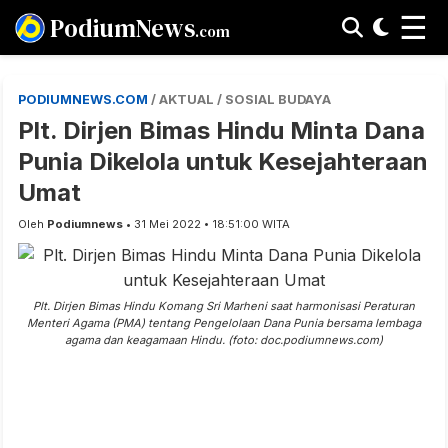
☰
PodiumNews
.com
PODIUMNEWS.COM
/ AKTUAL / SOSIAL BUDAYA
Plt. Dirjen Bimas Hindu Minta Dana
Punia Dikelola untuk Kesejahteraan
Umat
Oleh
Podiumnews
• 31 Mei 2022 • 18:51:00 WITA
Plt. Dirjen Bimas Hindu Komang Sri Marheni saat harmonisasi Peraturan
Menteri Agama (PMA) tentang Pengelolaan Dana Punia bersama lembaga
agama dan keagamaan Hindu. (foto: doc.podiumnews.com)