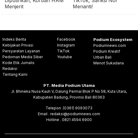
Diputihkan, Korban HAM
TikTok, Sanksi Nol
Menjerit
Menanti!
Indeks Berita
Facebook
Podium Ecosystem
Kebijakan Privasi
Instagram
Podiumnews.com
Persyaratan Layanan
TikTok
Podium Kreatif
Pedoman Media Siber
Youtube
Urban Bali
Kode Etik Jurnalis
Menot Sukadana
Redaksi
Tentang Kami
PT. Media Podium Utama
Jl. Bhineka Nusa Kauh V, Dalung Permai Blok P No 58, Kuta Utara,
Kabupaten Badung, Provinsi Bali 80363
Telepon .(0361) 9093073
Email . redaksi@podiumnews.com
Hotline . 0821 4594 6900