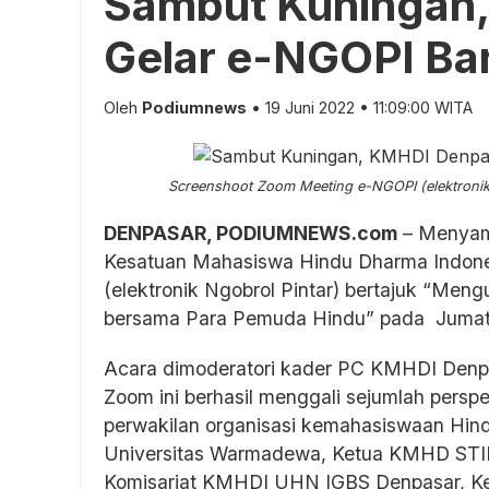
Sambut Kuningan
Gelar e-NGOPI Ba
Oleh
Podiumnews
• 19 Juni 2022 • 11:09:00 WITA
Screenshoot Zoom Meeting e-NGOPI (elektronik
DENPASAR, PODIUMNEWS.com
–
Menyam
Kesatuan Mahasiswa Hindu Dharma Indon
(elektronik Ngobrol Pintar) bertajuk “Meng
bersama Para Pemuda Hindu” pada Jumat 
Acara dimoderatori kader PC KMHDI Denpa
Zoom ini berhasil menggali sejumlah perspe
perwakilan organisasi kemahasiswaan Hin
Universitas Warmadewa, Ketua KMHD STIK
Komisariat KMHDI UHN IGBS Denpasar, K