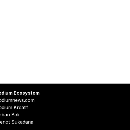
odium Ecosystem
odiumnews.com
odium Kreatif
rban Bali
enot Sukadana