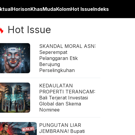
ktual
Horison
Khas
Muda
Kolom
Hot Issue
Indeks
Hot Issue
🔥
SKANDAL MORAL ASN:
Seperempat
Pelanggaran Etik
Berujung
Perselingkuhan
KEDAULATAN
PROPERTI TERANCAM:
Bali Terjerat Investasi
Global dan Skema
Nominee
PUNGUTAN LIAR
JEMBRANA! Bupati