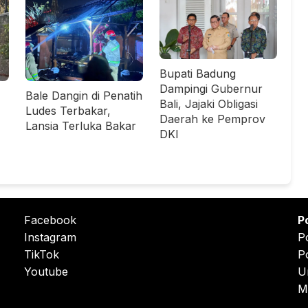
Bupati Badung
Dampingi Gubernur
Bale Dangin di Penatih
Bali, Jajaki Obligasi
Ludes Terbakar,
Daerah ke Pemprov
Lansia Terluka Bakar
DKI
Facebook
P
Instagram
P
TikTok
P
Youtube
U
M