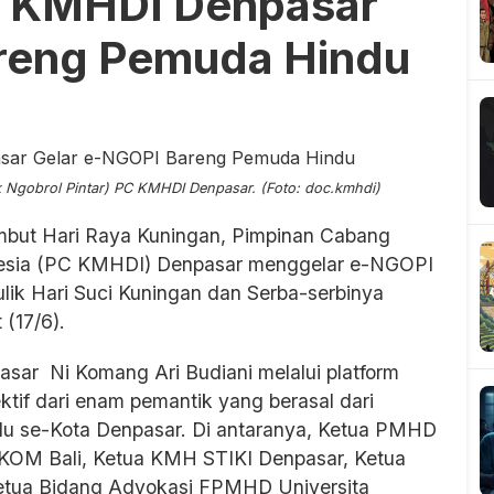
, KMHDI Denpasar
reng Pemuda Hindu
 Ngobrol Pintar) PC KMHDI Denpasar. (Foto: doc.kmhdi)
but Hari Raya Kuningan, Pimpinan Cabang
esia (PC KMHDI) Denpasar menggelar e-NGOPI
ulik Hari Suci Kuningan dan Serba-serbinya
(17/6).
sar Ni Komang Ari Budiani melalui platform
ktif dari enam pemantik yang berasal dari
du se-Kota Denpasar. Di antaranya, Ketua PMHD
OM Bali, Ketua KMH STIKI Denpasar, Ketua
etua Bidang Advokasi FPMHD Universita