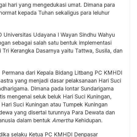
gai hari yang mengedukasi umat. Dimana para
 hormat kepada Tuhan sekaligus para leluhur
D Universitas Udayana I Wayan Sindhu Wahyu
ngan sebagai salah satu bentuk implementasi
 Tri Kerangka Dasarnya yaitu Tattwa, Susila, dan
a Permana dari Kepala Bidang Litbang PC KMHDI
astra yang menjadi dasar pelaksanaan Hari Suci
Sundharigama. Dimana pada lontar Sundarigama
is mengenai seluk beluk Hari Suci Kuningan,
Hari Suci Kuningan atau Tumpek Kuningan
ewa yang disertai turunnya Para Dewata dan
anusia dalam bentuk
Amertha
Kehidupan.
ardika selaku Ketua PC KMHDI Denpasar