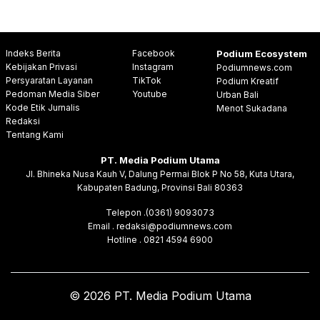
Indeks Berita
Facebook
Podium Ecosystem
Kebijakan Privasi
Instagram
Podiumnews.com
Persyaratan Layanan
TikTok
Podium Kreatif
Pedoman Media Siber
Youtube
Urban Bali
Kode Etik Jurnalis
Menot Sukadana
Redaksi
Tentang Kami
PT. Media Podium Utama
Jl. Bhineka Nusa Kauh V, Dalung Permai Blok P No 58, Kuta Utara,
Kabupaten Badung, Provinsi Bali 80363
Telepon .(0361) 9093073
Email . redaksi@podiumnews.com
Hotline . 0821 4594 6900
© 2026 PT. Media Podium Utama