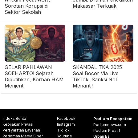
Sorotan Korupsi di
Makassar Terkuak
Sektor Sekolah
GELAR PAHLAWAN
SKANDAL TKA 2025:
SOEHARTO! Sejarah
Soal Bocor Via Live
Diputihkan, Korban HAM
TikTok, Sanksi Nol
Menjerit
Menanti!
Indeks Berita
Facebook
Podium Ecosystem
Kebijakan Privasi
Instagram
Podiumnews.com
Persyaratan Layanan
TikTok
Podium Kreatif
Pedoman Media Siber
Youtube
Urban Bali