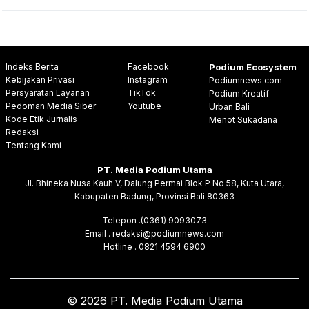
Indeks Berita
Facebook
Podium Ecosystem
Kebijakan Privasi
Instagram
Podiumnews.com
Persyaratan Layanan
TikTok
Podium Kreatif
Pedoman Media Siber
Youtube
Urban Bali
Kode Etik Jurnalis
Menot Sukadana
Redaksi
Tentang Kami
PT. Media Podium Utama
Jl. Bhineka Nusa Kauh V, Dalung Permai Blok P No 58, Kuta Utara,
Kabupaten Badung, Provinsi Bali 80363
Telepon .(0361) 9093073
Email . redaksi@podiumnews.com
Hotline . 0821 4594 6900
© 2026 PT. Media Podium Utama