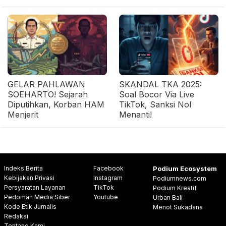
GELAR PAHLAWAN
SKANDAL TKA 2025:
SOEHARTO! Sejarah
Soal Bocor Via Live
Diputihkan, Korban HAM
TikTok, Sanksi Nol
Menjerit
Menanti!
Indeks Berita
Facebook
Podium Ecosystem
Kebijakan Privasi
Instagram
Podiumnews.com
Persyaratan Layanan
TikTok
Podium Kreatif
Pedoman Media Siber
Youtube
Urban Bali
Kode Etik Jurnalis
Menot Sukadana
Redaksi
Tentang Kami