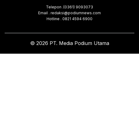
Telepon .(0361) 9093073
Email . redaksi@podiumnews.com
Hotline . 0821 4594 6900
© 2026 PT. Media Podium Utama