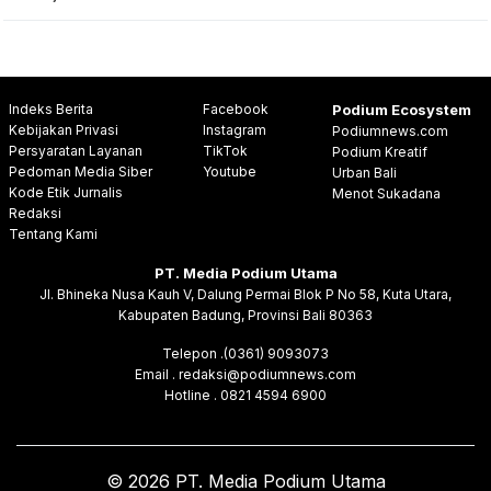
Indeks Berita
Facebook
Podium Ecosystem
Kebijakan Privasi
Instagram
Podiumnews.com
Persyaratan Layanan
TikTok
Podium Kreatif
Pedoman Media Siber
Youtube
Urban Bali
Kode Etik Jurnalis
Menot Sukadana
Redaksi
Tentang Kami
PT. Media Podium Utama
Jl. Bhineka Nusa Kauh V, Dalung Permai Blok P No 58, Kuta Utara,
Kabupaten Badung, Provinsi Bali 80363
Telepon .(0361) 9093073
Email . redaksi@podiumnews.com
Hotline . 0821 4594 6900
© 2026 PT. Media Podium Utama