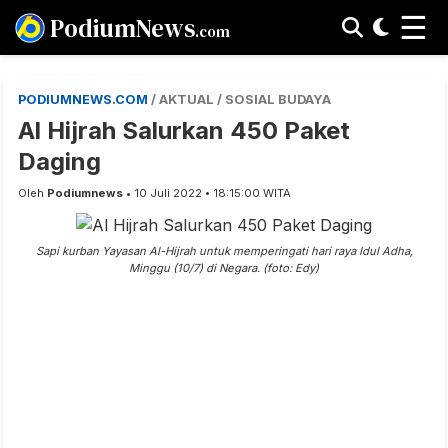
☰
PodiumNews
.com
PODIUMNEWS.COM
/ AKTUAL / SOSIAL BUDAYA
Al Hijrah Salurkan 450 Paket
Daging
Oleh
Podiumnews
• 10 Juli 2022 • 18:15:00 WITA
Sapi kurban Yayasan Al-Hijrah untuk memperingati hari raya Idul Adha,
Minggu (10/7) di Negara. (foto: Edy)