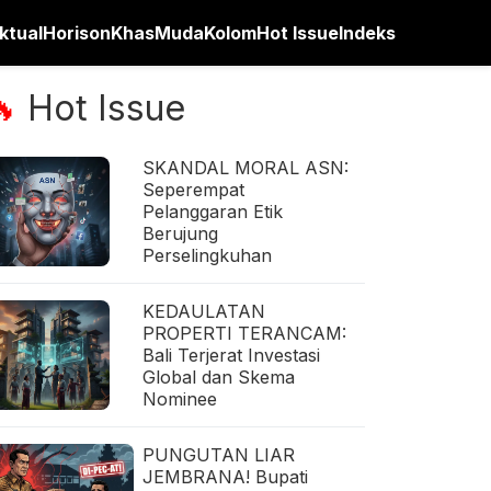
ktual
Horison
Khas
Muda
Kolom
Hot Issue
Indeks
Hot Issue
🔥
SKANDAL MORAL ASN:
Seperempat
Pelanggaran Etik
Berujung
Perselingkuhan
KEDAULATAN
PROPERTI TERANCAM:
Bali Terjerat Investasi
Global dan Skema
Nominee
PUNGUTAN LIAR
JEMBRANA! Bupati