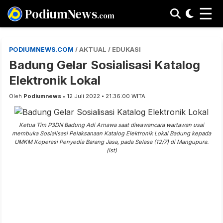
☰
PodiumNews
.com
PODIUMNEWS.COM
/ AKTUAL / EDUKASI
Badung Gelar Sosialisasi Katalog
Elektronik Lokal
Oleh
Podiumnews
• 12 Juli 2022 • 21:36:00 WITA
Ketua Tim P3DN Badung Adi Arnawa saat diwawancara wartawan usai
membuka Sosialisasi Pelaksanaan Katalog Elektronik Lokal Badung kepada
UMKM Koperasi Penyedia Barang Jasa, pada Selasa (12/7) di Mangupura.
(ist)