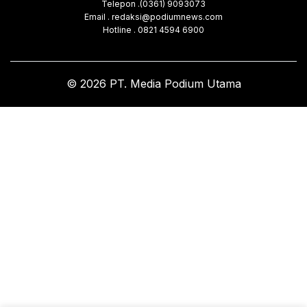
Telepon .(0361) 9093073
Email . redaksi@podiumnews.com
Hotline . 0821 4594 6900
© 2026 PT. Media Podium Utama