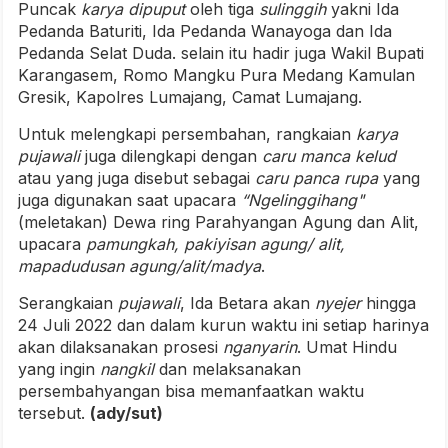
Puncak
karya dipuput
oleh tiga
sulinggih
yakni Ida
Pedanda Baturiti, Ida Pedanda Wanayoga dan Ida
Pedanda Selat Duda. selain itu hadir juga Wakil Bupati
Karangasem, Romo Mangku Pura Medang Kamulan
Gresik, Kapolres Lumajang, Camat Lumajang.
Untuk melengkapi persembahan, rangkaian
karya
pujawali
juga dilengkapi dengan
caru manca kelud
atau yang juga disebut sebagai
caru panca rupa
yang
juga digunakan saat upacara
“Ngelinggihang"
(meletakan) Dewa ring Parahyangan Agung dan Alit,
upacara
pamungkah, pakiyisan agung/ alit,
mapadudusan agung/alit/madya
.
Serangkaian
pujawali
, Ida Betara akan
nyejer
hingga
24 Juli 2022 dan dalam kurun waktu ini setiap harinya
akan dilaksanakan prosesi
nganyarin
. Umat Hindu
yang ingin
nangkil
dan melaksanakan
persembahyangan bisa memanfaatkan waktu
tersebut.
(ady/sut)