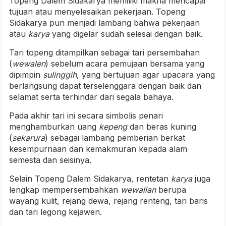
Topeng Dalem Sidakarya memiliki makna mencapai
tujuan atau menyelesaikan pekerjaan. Topeng
Sidakarya pun menjadi lambang bahwa pekerjaan
atau
karya
yang digelar sudah selesai dengan baik.
Tari topeng ditampilkan sebagai tari persembahan
(
wewalen
) sebelum acara pemujaan bersama yang
dipimpin
sulinggih
, yang bertujuan agar upacara yang
berlangsung dapat terselenggara dengan baik dan
selamat serta terhindar dari segala bahaya.
Pada akhir tari ini secara simbolis penari
menghamburkan uang
kepeng
dan beras kuning
(
sekarura
) sebagai lambang pemberian berkat
kesempurnaan dan kemakmuran kepada alam
semesta dan seisinya.
Selain Topeng Dalem Sidakarya, rentetan
karya
juga
lengkap mempersembahkan
wewalian
berupa
wayang kulit, rejang dewa, rejang renteng, tari baris
dan tari legong kejawen.