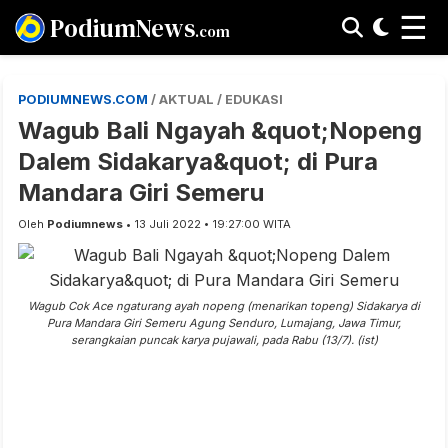
☰
PodiumNews
.com
PODIUMNEWS.COM
/ AKTUAL / EDUKASI
Wagub Bali Ngayah &quot;Nopeng
Dalem Sidakarya&quot; di Pura
Mandara Giri Semeru
Oleh
Podiumnews
• 13 Juli 2022 • 19:27:00 WITA
Wagub Cok Ace ngaturang ayah nopeng (menarikan topeng) Sidakarya di
Pura Mandara Giri Semeru Agung Senduro, Lumajang, Jawa Timur,
serangkaian puncak karya pujawali, pada Rabu (13/7). (ist)