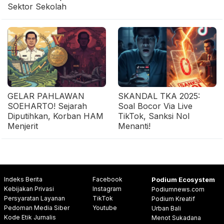
Sektor Sekolah
GELAR PAHLAWAN
SKANDAL TKA 2025:
SOEHARTO! Sejarah
Soal Bocor Via Live
Diputihkan, Korban HAM
TikTok, Sanksi Nol
Menjerit
Menanti!
Indeks Berita
Facebook
Podium Ecosystem
Kebijakan Privasi
Instagram
Podiumnews.com
Persyaratan Layanan
TikTok
Podium Kreatif
Pedoman Media Siber
Youtube
Urban Bali
Kode Etik Jurnalis
Menot Sukadana