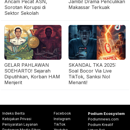
Ancam Pecat ASN,
Jambi! Drama Penculikan
Sorotan Korupsi di
Makassar Terkuak
Sektor Sekolah
GELAR PAHLAWAN
SKANDAL TKA 2025:
SOEHARTO! Sejarah
Soal Bocor Via Live
Diputihkan, Korban HAM
TikTok, Sanksi Nol
Menjerit
Menanti!
Indeks Berita
Facebook
Podium Ecosystem
Kebijakan Privasi
Instagram
Podiumnews.com
Persyaratan Layanan
TikTok
Podium Kreatif
Pedoman Media Siber
Youtube