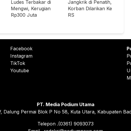
Ludes Terbakar di
Jangkrik di Penatih,
Mengwi, Kerugian
Korban Dilarikan Ke
Rp300 Juta
RS
Facebook
P
Instagram
P
TikTok
P
Youtube
U
M
PT. Media Podium Utama
, Dalung Permai Blok P No 58, Kuta Utara, Kabupaten Bad
Telepon .(0361) 9093073