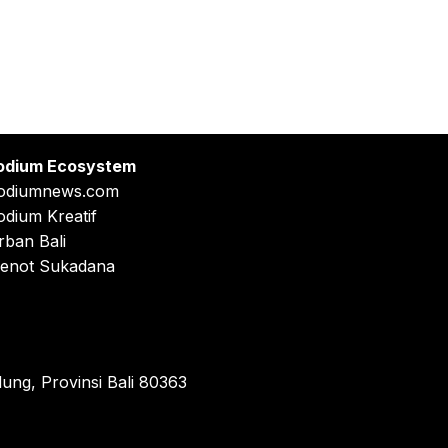
odium Ecosystem
odiumnews.com
odium Kreatif
rban Bali
enot Sukadana
ung, Provinsi Bali 80363