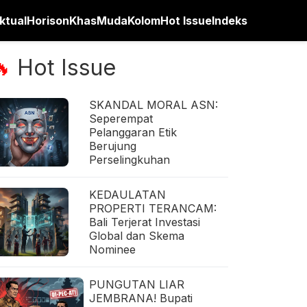
ktual
Horison
Khas
Muda
Kolom
Hot Issue
Indeks
Hot Issue
🔥
SKANDAL MORAL ASN:
Seperempat
Pelanggaran Etik
Berujung
Perselingkuhan
KEDAULATAN
PROPERTI TERANCAM:
Bali Terjerat Investasi
Global dan Skema
Nominee
PUNGUTAN LIAR
JEMBRANA! Bupati