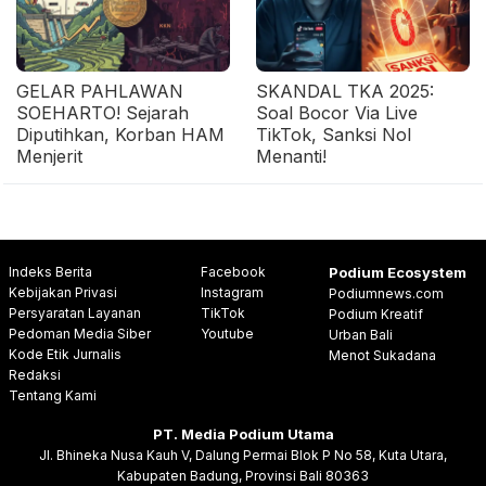
GELAR PAHLAWAN
SKANDAL TKA 2025:
SOEHARTO! Sejarah
Soal Bocor Via Live
Diputihkan, Korban HAM
TikTok, Sanksi Nol
Menjerit
Menanti!
Indeks Berita
Facebook
Podium Ecosystem
Kebijakan Privasi
Instagram
Podiumnews.com
Persyaratan Layanan
TikTok
Podium Kreatif
Pedoman Media Siber
Youtube
Urban Bali
Kode Etik Jurnalis
Menot Sukadana
Redaksi
Tentang Kami
PT. Media Podium Utama
Jl. Bhineka Nusa Kauh V, Dalung Permai Blok P No 58, Kuta Utara,
Kabupaten Badung, Provinsi Bali 80363