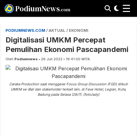
☰
PodiumNews
.com
PODIUMNEWS.COM
/ AKTUAL / EKONOMI
Digitalisasi UMKM Percepat
Pemulihan Ekonomi Pascapandemi
Oleh
Podiumnews
• 26 Juli 2022 • 19:41:00 WITA
Caraka Production saat menggelar Focus Group Discussion (FGD) diikuti
UMKM se-Bali dan stakeholder terkait lain, di Fave Hotel, Legian, Kuta,
Badung pada Selasa (26/7). (foto/ady)