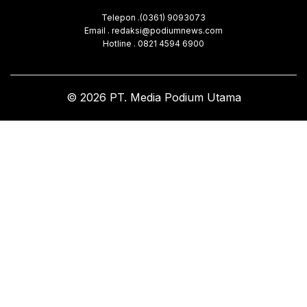
Telepon .(0361) 9093073
Email . redaksi@podiumnews.com
Hotline . 0821 4594 6900
© 2026 PT. Media Podium Utama