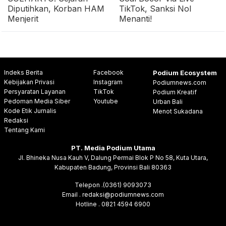
Diputihkan, Korban HAM
TikTok, Sanksi Nol
Menjerit
Menanti!
Indeks Berita
Facebook
Podium Ecosystem
Kebijakan Privasi
Instagram
Podiumnews.com
Persyaratan Layanan
TikTok
Podium Kreatif
Pedoman Media Siber
Youtube
Urban Bali
Kode Etik Jurnalis
Menot Sukadana
Redaksi
Tentang Kami
PT. Media Podium Utama
Jl. Bhineka Nusa Kauh V, Dalung Permai Blok P No 58, Kuta Utara,
Kabupaten Badung, Provinsi Bali 80363
Telepon .(0361) 9093073
Email . redaksi@podiumnews.com
Hotline . 0821 4594 6900